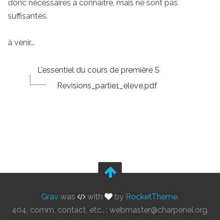
donc nécessaires à connaître, mais ne sont pas
suffisantes.
à venir...
L'essentiel du cours de première S
Revisions_partie1_eleve.pdf
Grav
was
with
by
RocketTheme
.
404, comm, contact, etc.. :
gro.leneprahc@retsambew
.