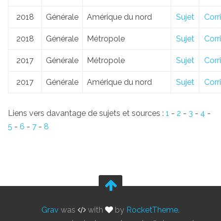
2018
Générale
Amérique du nord
Sujet
Corr
2018
Générale
Métropole
Sujet
Corr
2017
Générale
Métropole
Sujet
Corr
2017
Générale
Amérique du nord
Sujet
Corr
Liens vers davantage de sujets et sources :
1
-
2
-
3
-
4
-
5
-
6
-
7
-
8
Grav
was
with
by
RocketTheme
.