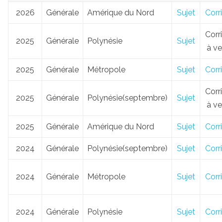
2026
Générale
Amérique du Nord
Sujet
Corr
Corr
2025
Générale
Polynésie
Sujet
à ve
2025
Générale
Métropole
Sujet
Corr
Corr
2025
Générale
Polynésie(septembre)
Sujet
à ve
2025
Générale
Amérique du Nord
Sujet
Corr
2024
Générale
Polynésie(septembre)
Sujet
Corr
2024
Générale
Métropole
Sujet
Corr
2024
Générale
Polynésie
Sujet
Corr