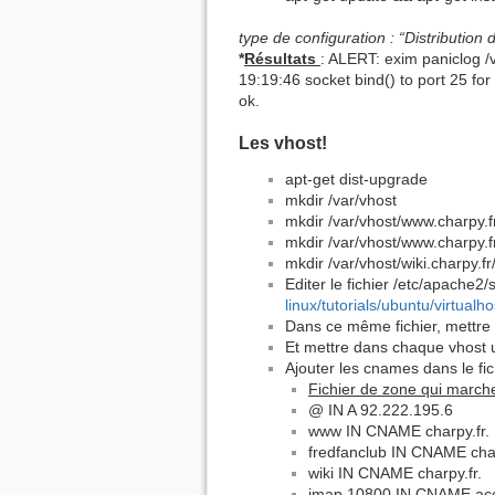
type de configuration : “Distribution
*
Résultats
: ALERT: exim paniclog /
19:19:46 socket bind() to port 25 f
ok.
Les vhost!
apt-get dist-upgrade
mkdir /var/vhost
mkdir /var/vhost/www.charpy.f
mkdir /var/vhost/www.charpy.f
mkdir /var/vhost/wiki.charpy.f
Editer le fichier /etc/apache
linux/tutorials/ubuntu/virtualho
Dans ce même fichier, mettre 
Et mettre dans chaque vhost 
Ajouter les cnames dans le fic
Fichier de zone qui march
@ IN A 92.222.195.6
www IN CNAME charpy.fr.
fredfanclub IN CNAME char
wiki IN CNAME charpy.fr.
imap 10800 IN CNAME acce