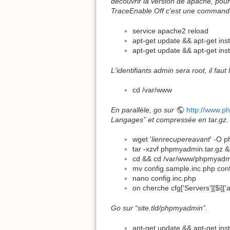
découvrir la version de apache, pou
TraceEnable Off c'est une commande d
service apache2 reload
apt-get update && apt-get ins
apt-get update && apt-get ins
L'identifiants admin sera root, il fau
cd /var/www
En parallèle, go sur
http://www.
Langages” et compressée en tar.gz. C
wget '
lienrecupereavant
' -O 
tar -xzvf phpmyadmin.tar.g
cd && cd /var/www/phpmyadm
mv config.sample.inc.php conf
nano config.inc.php
on cherche cfg['Servers'][$i]['a
Go sur “site.tld/phpmyadmin”.
apt-get update && apt-get ins