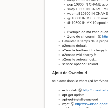
pop 10800 IN CNAME acces
smtp 10800 IN CNAME rela
webmail 10800 IN CNAME a
@ 10800 IN MX 50 fb.mail.
@ 10800 IN MX 10 spool.ma
Exemple de ma zone quent
Zone de chicoumi :
htt
Patienter le temps de la pro
a2ensite default
a2ensite fredfanclub.charpy.fr
a2ensite wiki.charpy.fr
a2ensite autresvhost…
service apache2 reload
Ajout de Owncloud
se placer dans le vhost (cd /var/vhos
echo 'deb
http://download
apt-get update
apt-get install owncloud
wget
http://download.open