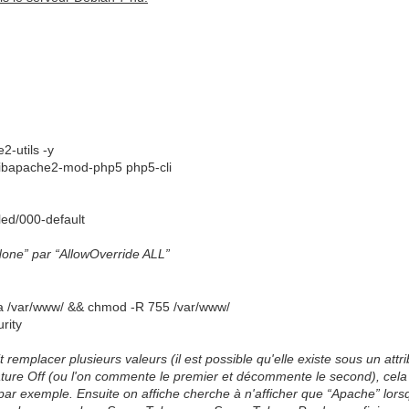
2-utils -y
libapache2-mod-php5 php5-cli
led/000-default
None” par “AllowOverride ALL”
 /var/www/ && chmod -R 755 /var/www/
rity
t remplacer plusieurs valeurs (il est possible qu'elle existe sous un attr
ure Off (ou l'on commente le premier et décommente le second), cela
ar exemple. Ensuite on affiche cherche à n'afficher que “Apache” lor