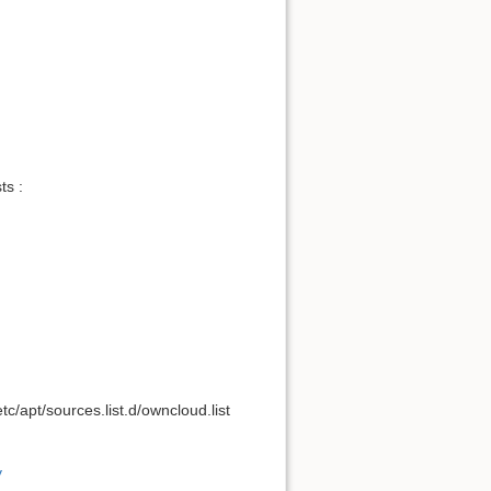
ts :
etc/apt/sources.list.d/owncloud.list
y