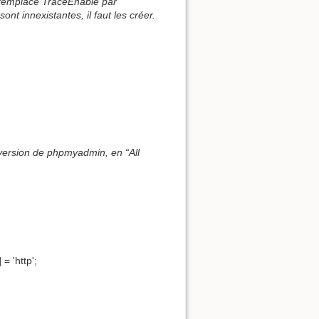
 remplace TraceEnable par
t innexistantes, il faut les créer.
version de phpmyadmin, en “All
= 'http';