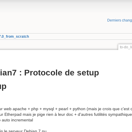
Derniers chan
7.0_from_scratch
to-do_
an7 : Protocole de setup
up
web apache + php + mysql + pearl + python (mais je crois que c'est d
ur Etherpad mais je pige rien à leur doc + d'autres futilités sympathi
p auto incremental
 le serveur Debian 7 nu.