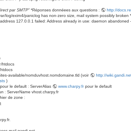
 direct par SMTP”
*Réponses donnéees aux questions :
http://docs.r
var/log/exim4/paniclog has non-zero size, mail system possibly broken 
or address 127.0.0.1 failed: Address already in use: daemon abandoned 
r
r/htdocs
r/htdocs
2/sites-available/nomduvhost.nomdomaine.tld (voir
http://wiki.gandi.ne
sts
)
pour le default : ServerAlias
www.charpy.fr
pour le default
un : ServerName vhost.charpy.fr
hier de zone :
e
py.fr.
ss.mail.gandi.net.