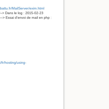
ebattu.fr/MailServer/exim.html
*–> Dans le log : 2015-02-23
—> Essai d'envoi de mail en php :
t/fr/hosting/using-