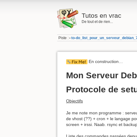
Tutos en vrac
De tout et de rien...
Piste :
to-do_list_pour_un_serveur_debian_
•
En construction…
Mon Serveur Debi
Protocole de set
Objectifs
Je me note mon programme : serveur 
de vhost (??) + cron + le langage po
screen + irssi. Naab. rsync et backu
Liste des commandes passées depuis