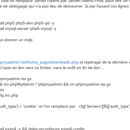
r cela on remplace ServerTokens par ServerTokens Prod, pour finir on
e debogage qui n'a pas lieu de demeurrer. Si par hasard ces lignes son
tall php5 php5-dev php5-gd -y
tall mysql-server php5-mysql -y
t lui donner un mdp.
phpmyadmin.net/home_page/downloads.php
et repérage de la dernière 
opie du lien vers ce fichier, sans le md5 en fin de lien…
phpmyadmin.tar.gz
z && mv phpMyAdmin-* phpmyadmin && rm phpmyadmin.tar.gz
in
ig.inc.php
uth_type'] = 'cookie'; et l'on remplace par : cfg['Servers'][$i]['auth_type'] 
tall exim4 -y && dpkg-reconfigure exim4-config