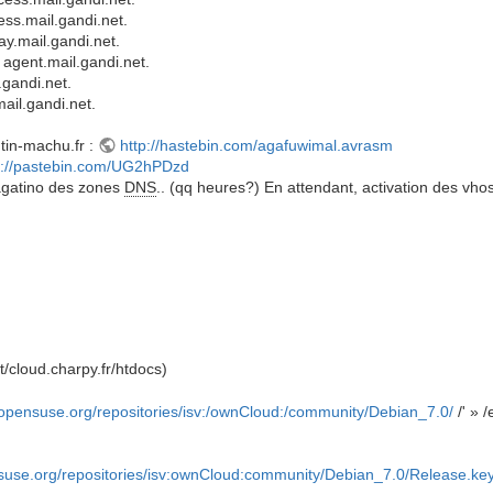
s.mail.gandi.net.
y.mail.gandi.net.
gent.mail.gandi.net.
gandi.net.
il.gandi.net.
in-machu.fr :
http://hastebin.com/agafuwimal.avrasm
p://pastebin.com/UG2hPDzd
pagatino des zones
DNS
.. (qq heures?) En attendant, activation des vhos
t/cloud.charpy.fr/htdocs)
.opensuse.org/repositories/isv:/ownCloud:/community/Debian_7.0/
/' » /
suse.org/repositories/isv:ownCloud:community/Debian_7.0/Release.ke