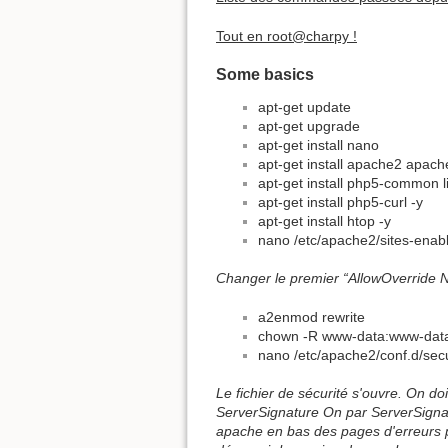
Tout en root@charpy !
Some basics
apt-get update
apt-get upgrade
apt-get install nano
apt-get install apache2 apache
apt-get install php5-common 
apt-get install php5-curl -y
apt-get install htop -y
nano /etc/apache2/sites-enab
Changer le premier “AllowOverride 
a2enmod rewrite
chown -R www-data:www-data
nano /etc/apache2/conf.d/secu
Le fichier de sécurité s'ouvre. On doi
ServerSignature On par ServerSignat
apache en bas des pages d'erreurs p