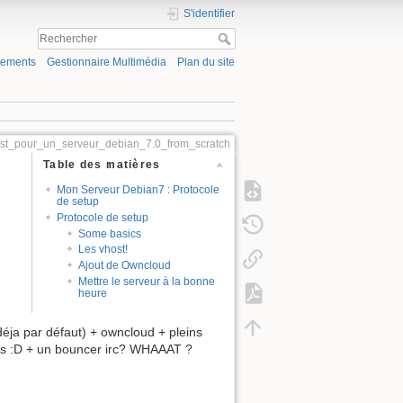
S'identifier
gements
Gestionnaire Multimédia
Plan du site
list_pour_un_serveur_debian_7.0_from_scratch
Table des matières
Mon Serveur Debian7 : Protocole
de setup
Protocole de setup
Some basics
Les vhost!
Ajout de Owncloud
Mettre le serveur à la bonne
heure
éja par défaut) + owncloud + pleins
ques :D + un bouncer irc? WHAAAT ?